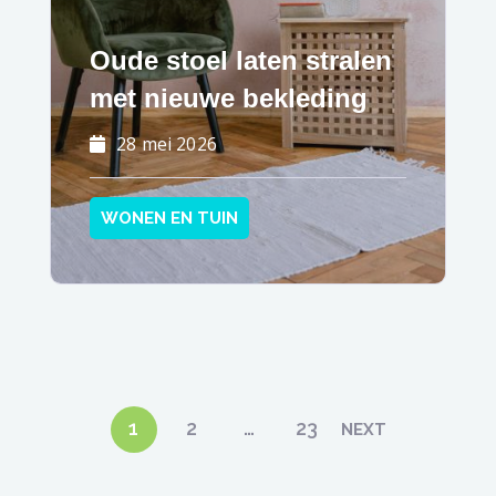
Oude stoel laten stralen
met nieuwe bekleding
28 mei 2026
WONEN EN TUIN
Berichten
1
2
…
23
NEXT
paginering