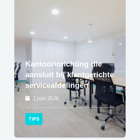
Kantoorinrichting die
aansluit bij klantgerichte
serviceafdelingen
2 juni 2026
TIPS