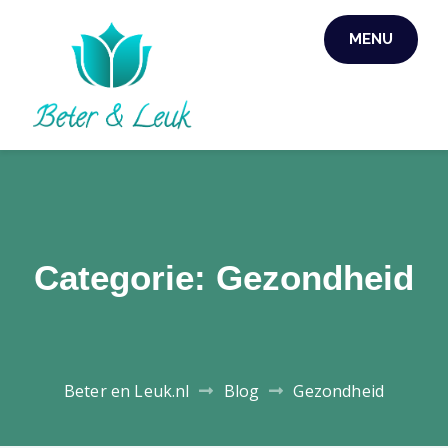
Skip
MENU
to
content
Categorie:
Gezondheid
Beter en Leuk.nl
Blog
Gezondheid