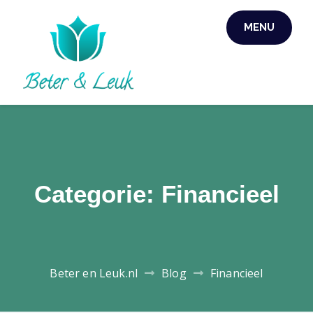
Skip
MENU
to
content
Categorie:
Financieel
Beter en Leuk.nl
Blog
Financieel