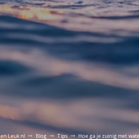
 en Leuk.nl
Blog
Tips
Hoe ga je zuinig met wat