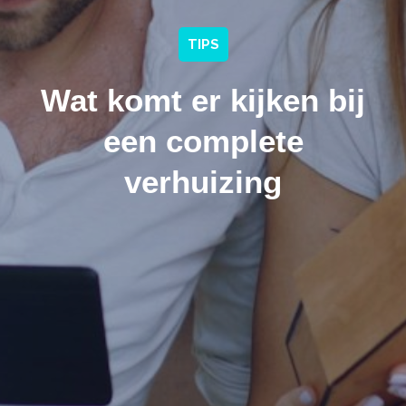
TIPS
Wat komt er kijken bij
een complete
verhuizing