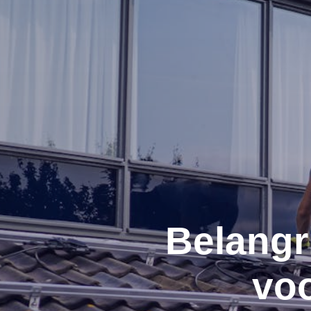
Belangr
vo