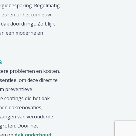
rgiebesparing. Regelmatig
cheuren of het opnieuw
ak doordringt. Zo blijft
 aan een moderne en
s
otere problemen en kosten.
entieel om deze direct te
om preventieve
e coatings die het dak
nen dakrenovaties,
ervangen van verouderde
rgroten. Door het
ven op
dak onderhoud
,