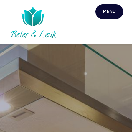
Skip
MENU
to
content