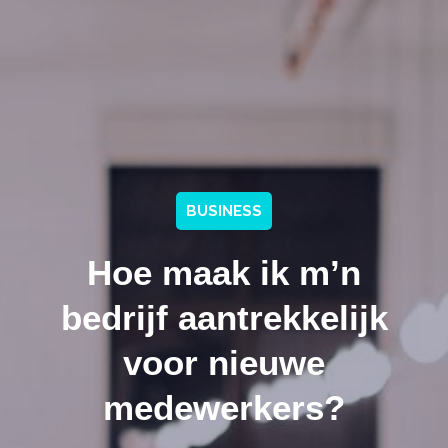
BUSINESS
Hoe maak ik m’n
bedrijf aantrekkelijk
voor nieuwe
medewerkers?