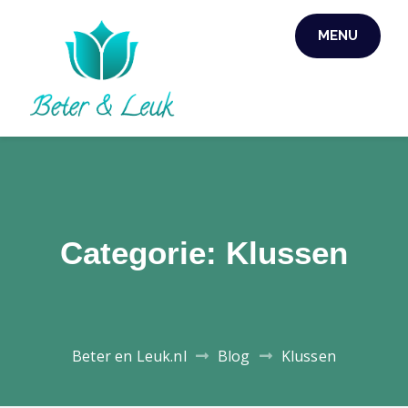
Skip
MENU
to
content
Categorie:
Klussen
Beter en Leuk.nl
Blog
Klussen